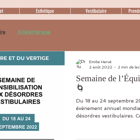
et
Esthétique
Vestibulaire
Prend
ire
Kinésithérapie
Emilie Hervé
2 août 2022
2 min de lec
Semaine de l’Équil
🌀
Du 18 au 24 septembre 20
évènement annuel mondial 
désordres vestibulaires. Ce